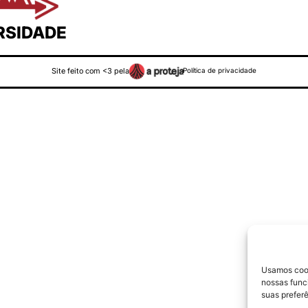
RSIDADE
Site feito com <3 pela
Política de privacidade
Usamos cook
nossas funci
suas prefer