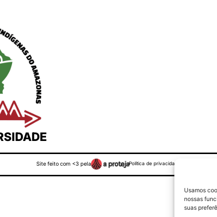
RSIDADE
Site feito com <3 pela
Política de privacidade
Usamos cook
nossas funci
suas prefer